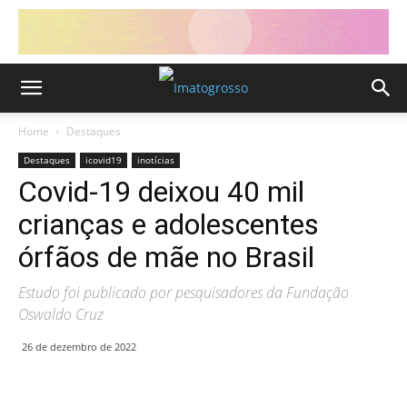
Home
Destaques
Destaques
icovid19
inotícias
Covid-19 deixou 40 mil
crianças e adolescentes
órfãos de mãe no Brasil
Estudo foi publicado por pesquisadores da Fundação
Oswaldo Cruz
26 de dezembro de 2022