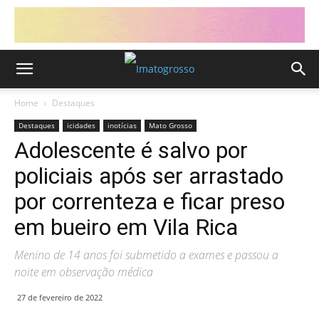
Home
Destaques
Destaques
icidades
inotícias
Mato Grosso
Adolescente é salvo por
policiais após ser arrastado
por correnteza e ficar preso
em bueiro em Vila Rica
Menino de 14 anos foi submetido a exames e passou a
noite em observação médica
27 de fevereiro de 2022