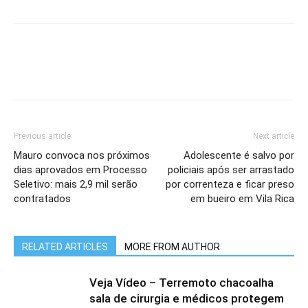
Previous article
Next article
Mauro convoca nos próximos
Adolescente é salvo por
dias aprovados em Processo
policiais após ser arrastado
Seletivo: mais 2,9 mil serão
por correnteza e ficar preso
contratados
em bueiro em Vila Rica
RELATED ARTICLES
MORE FROM AUTHOR
Veja Vídeo – Terremoto chacoalha
sala de cirurgia e médicos protegem