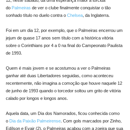
12, neste sábado, dá uma esperança maior à torcida
do
Palmeiras
de ver o clube finalmente conquistar o tão
sonhado título no duelo contra o
Chelsea
, da Inglaterra.
Foi em um dia 12, por exemplo, que o Palmeiras encerrou um
jejum de quase 17 anos sem título com a histórica vitória
sobre o Corinthians por 4 a 0 na final do Campeonato Paulista
de 1993.
Quem é mais jovem e se acostumou a ver o Palmeiras
ganhar até duas Libertadores seguidas, como aconteceu
recentemente, não imagina a comoção que houve naquele 12
de junho de 1993 quando o torcedor soltou um grito de vitória
calado por longos e longos anos.
Aquela data, um Dia dos Namorados, ficou conhecida como
o
Dia da Paixão Palmeirense
. Com gols marcados por Zinho,
Edílson e Evair (2), o Palmeiras acabou com a zoeira que sua