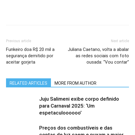
Previous article
Next article
Funkeiro doa R$ 20 mil a
Juliana Caetano, volta a abalar
segurança demitido por
as redes sociais com foto
aceitar gorjeta
ousada: “Vou contar”
RELATED ARTICLES
MORE FROM AUTHOR
Juju Salimeni exibe corpo definido
para Carnaval 2025: ‘Um
espetaculoooooo’
Preços dos combustíveis e das
contas de luz caem e puxam a maior