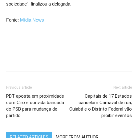
sociedade”, finalizou a delegada.
Fonte:
Mídia News
Previous article
Next article
PDT aposta em proximidade
Capitais de 17 Estados
com Ciro e convida bancada
cancelam Carnaval de rua;
do PSB para mudança de
Cuiabá e o Distrito Federal vão
partido
proibir eventos
RELATED ARTICLES
MORE FROM AUTHOR