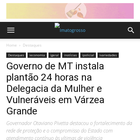
Home
Destaques
Destaques
ieconomia
igeral
inotícias
ipolicial
ivariedades
Governo de MT instala
plantão 24 horas na
Delegacia da Mulher e
Vulneráveis em Várzea
Grande
Governador Otaviano Pivetta destacou o fortalecimento da
rede de proteção e o compromisso do Estado com
atendimento contínuo às vítimas de violência