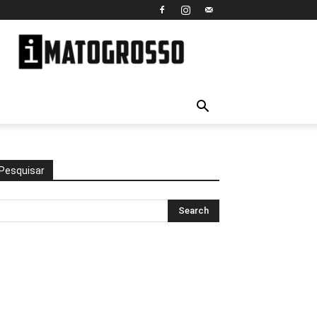
iMato
Grosso
Pesquisar