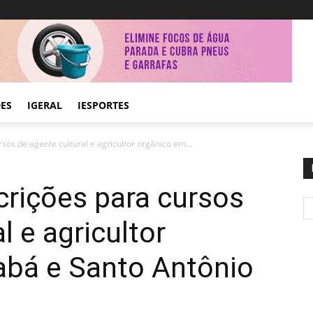
DES
IGERAL
IESPORTES
rsos de agente cultural e agricultor orgânico em...
scrições para cursos
l e agricultor
abá e Santo Antônio