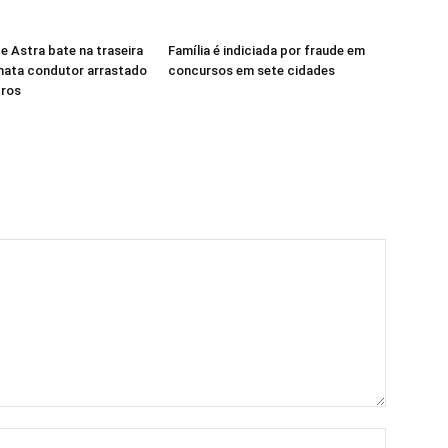
e Astra bate na traseira
Família é indiciada por fraude em
mata condutor arrastado
concursos em sete cidades
tros