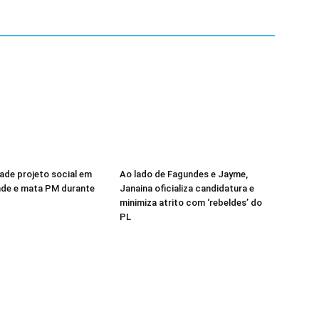
vade projeto social em
Ao lado de Fagundes e Jayme,
nde e mata PM durante
Janaina oficializa candidatura e
minimiza atrito com ‘rebeldes’ do
PL