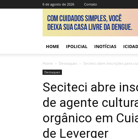
6 de agosto de 2026
Contato
HOME
IPOLICIAL
INOTÍCIAS
ICIDA
Home
Destaques
Seciteci abre inscrições para cu
Destaques
Seciteci abre in
de agente cultura
orgânico em Cui
de Leverger