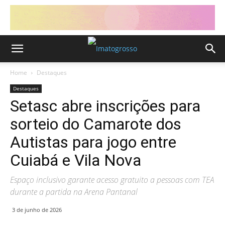
Home
Destaques
Destaques
Setasc abre inscrições para
sorteio do Camarote dos
Autistas para jogo entre
Cuiabá e Vila Nova
Espaço inclusivo garante acesso gratuito a pessoas com TEA
durante a partida na Arena Pantanal
3 de junho de 2026