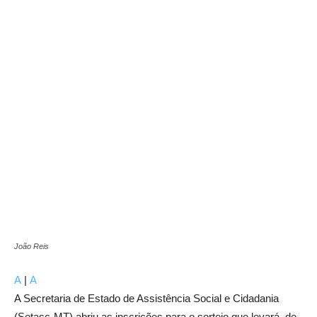
João Reis
A
|
A
A Secretaria de Estado de Assistência Social e Cidadania
(Setasc-MT) abriu as inscrições para o sorteio que levará, de