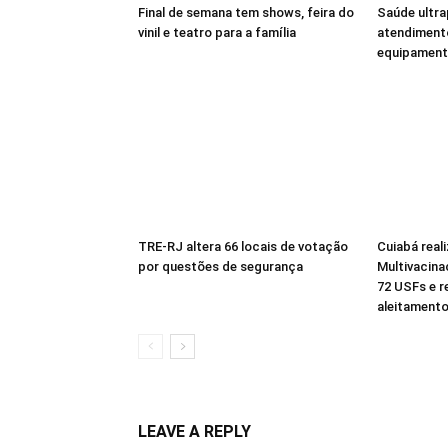
Final de semana tem shows, feira do
Saúde ultra
vinil e teatro para a família
atendiment
equipamento
TRE-RJ altera 66 locais de votação
Cuiabá reali
por questões de segurança
Multivacina
72 USFs e r
aleitament
LEAVE A REPLY