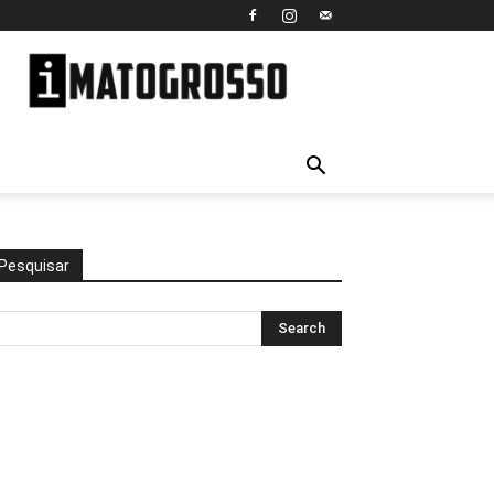
iMato
Grosso
Pesquisar