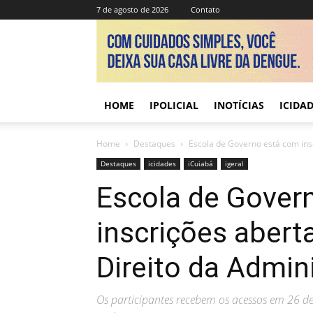
7 de agosto de 2026
Contato
HOME
IPOLICIAL
INOTÍCIAS
ICIDA
Home
Destaques
Escola de Governo está com insc
Destaques
icidades
iCuiabá
igeral
Escola de Gover
inscrições abert
Direito da Admin
Os participantes recebem os acessos em 26 d