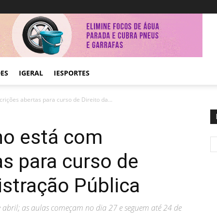
DES
IGERAL
IESPORTES
rições abertas para curso de Direito da...
no está com
as para curso de
istração Pública
e abril; as aulas começam no dia 27 e seguem até 24 de