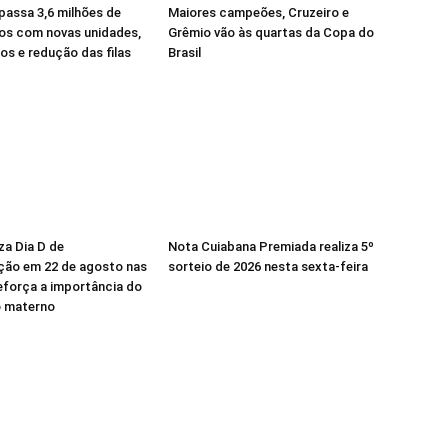
passa 3,6 milhões de
Maiores campeões, Cruzeiro e
os com novas unidades,
Grêmio vão às quartas da Copa do
s e redução das filas
Brasil
za Dia D de
Nota Cuiabana Premiada realiza 5º
ção em 22 de agosto nas
sorteio de 2026 nesta sexta-feira
eforça a importância do
o materno