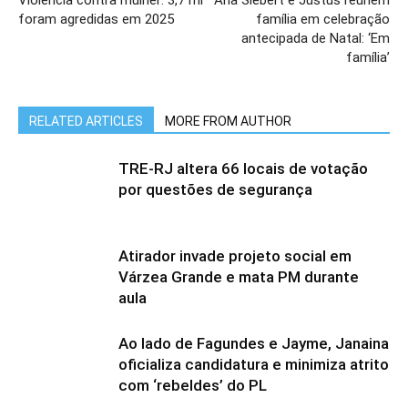
Violência contra mulher: 3,7 mi
Ana Siebert e Justus reúnem
foram agredidas em 2025
família em celebração
antecipada de Natal: ‘Em
família’
RELATED ARTICLES
MORE FROM AUTHOR
TRE-RJ altera 66 locais de votação
por questões de segurança
Atirador invade projeto social em
Várzea Grande e mata PM durante
aula
Ao lado de Fagundes e Jayme, Janaina
oficializa candidatura e minimiza atrito
com ‘rebeldes’ do PL