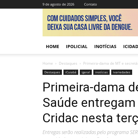
9 de agosto de 2026
Contato
HOME
IPOLICIAL
INOTÍCIAS
ICIDA
Home
Destaques
Primeira-dama de MT e secretár
Destaques
iCuiabá
igeral
inotícias
ivariedades
Primeira-dama de
Saúde entregam 
Cridac nesta terç
Entregas serão realizadas pelo programa SER 