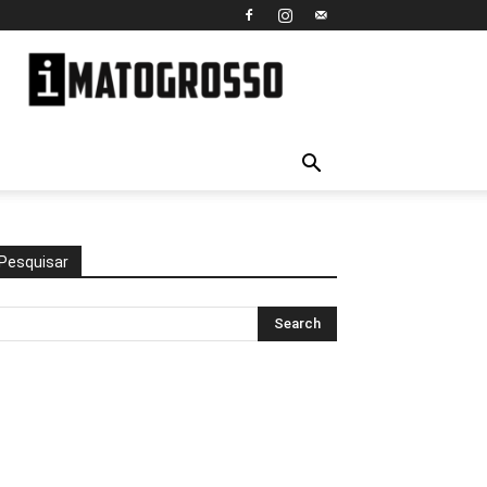
iMato
Grosso
Pesquisar