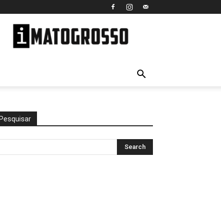
iMato
Grosso
Pesquisar