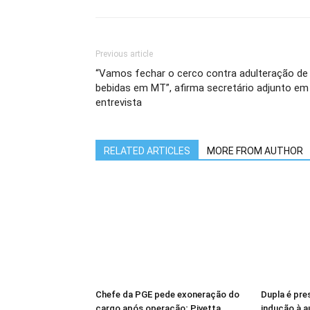
Previous article
“Vamos fechar o cerco contra adulteração de
bebidas em MT”, afirma secretário adjunto em
entrevista
RELATED ARTICLES
MORE FROM AUTHOR
Chefe da PGE pede exoneração do
Dupla é pres
cargo após operação; Pivetta
indução à 