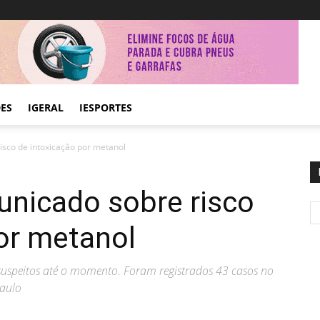
DES
IGERAL
IESPORTES
isco de intoxicação por metanol
unicado sobre risco
or metanol
uspeitos até o momento. Foram registrados 43 casos no
aulo