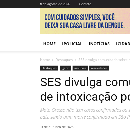
8 de agosto de 2026
Contato
HOME
IPOLICIAL
INOTÍCIAS
ICIDA
Home
Destaques
SES divulga comunicado sobre r
Destaques
igeral
inotícias
ivariedades
SES divulga com
de intoxicação p
Mato Grosso não tem casos confirmados ou s
país, sendo uma morte confirmada em São P
3 de outubro de 2025