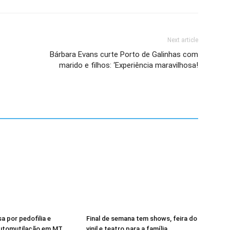
Next article
Bárbara Evans curte Porto de Galinhas com
marido e filhos: ‘Experiência maravilhosa!
a por pedofilia e
Final de semana tem shows, feira do
automutilação em MT
vinil e teatro para a família