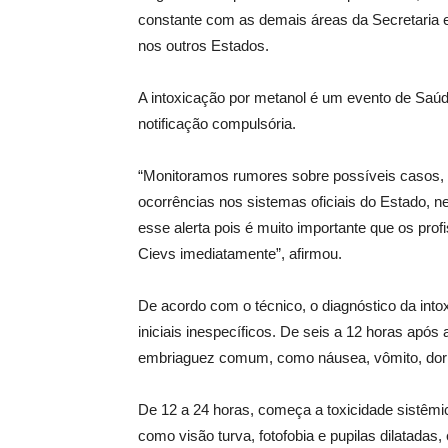
constante com as demais áreas da Secretaria e
nos outros Estados.
A intoxicação por metanol é um evento de Saúde
notificação compulsória.
“Monitoramos rumores sobre possíveis casos, m
ocorrências nos sistemas oficiais do Estado
esse alerta pois é muito importante que os prof
Cievs imediatamente”, afirmou.
De acordo com o técnico, o diagnóstico da int
iniciais inespecíficos. De seis a 12 horas após
embriaguez comum, como náusea, vômito, dor a
De 12 a 24 horas, começa a toxicidade sistêm
como visão turva, fotofobia e pupilas dilatadas