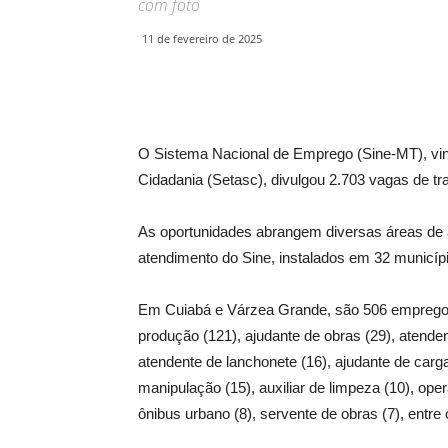
com foto
11 de fevereiro de 2025
O Sistema Nacional de Emprego (Sine-MT), vinc
Cidadania (Setasc), divulgou 2.703 vagas de t
As oportunidades abrangem diversas áreas de a
atendimento do Sine, instalados em 32 municí
Em Cuiabá e Várzea Grande, são 506 empregos 
produção (121), ajudante de obras (29), atenden
atendente de lanchonete (16), ajudante de carg
manipulação (15), auxiliar de limpeza (10), ope
ônibus urbano (8), servente de obras (7), entre 