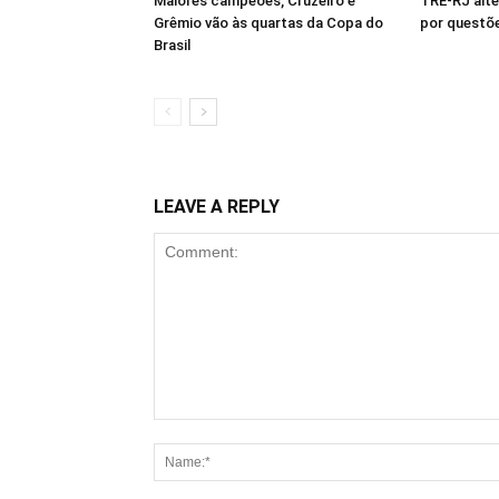
Maiores campeões, Cruzeiro e
TRE-RJ alte
Grêmio vão às quartas da Copa do
por questõ
Brasil
LEAVE A REPLY