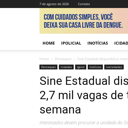
7 de agosto de 2026
Contato
HOME
IPOLICIAL
INOTÍCIAS
ICIDA
Home
Destaques
Sine Estadual disponibiliza mai
Destaques
icidades
igeral
inotícias
ivariedades
Sine Estadual di
2,7 mil vagas de
semana
Interessados devem procurar a unidade do Si