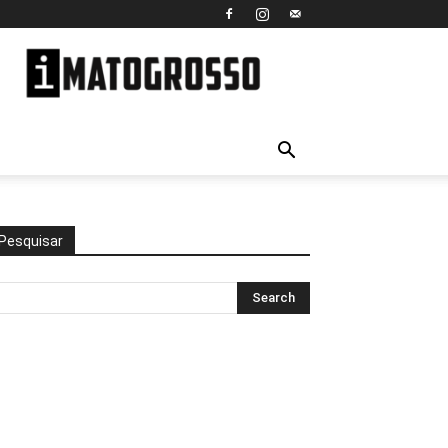
iMato
Grosso
Pesquisar