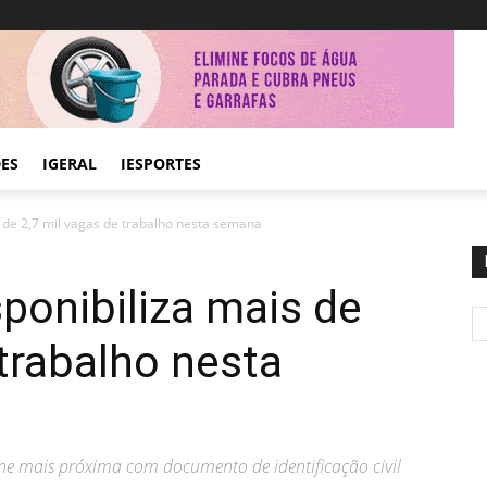
DES
IGERAL
IESPORTES
s de 2,7 mil vagas de trabalho nesta semana
sponibiliza mais de
 trabalho nesta
ne mais próxima com documento de identificação civil