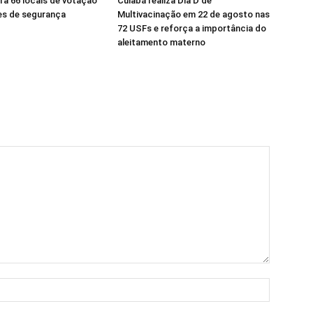
ra 66 locais de votação
Cuiabá realiza Dia D de
es de segurança
Multivacinação em 22 de agosto nas
72 USFs e reforça a importância do
aleitamento materno