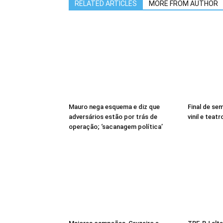
RELATED ARTICLES
MORE FROM AUTHOR
Mauro nega esquema e diz que
Final de se
adversários estão por trás de
vinil e teatr
operação; ‘sacanagem política’