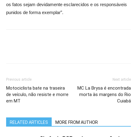
os fatos sejam devidamente esclarecidos e os responsáveis
punidos de forma exemplar”.
Previous article
Next article
Motociclista bate na traseira
MC La Brysa é encontrada
de veículo, não resiste e morre
morta às margens do Rio
em MT
Cuiabá
RELATED ARTICLES
MORE FROM AUTHOR