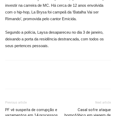
investir na carreira de MC. Há cerca de 12 anos envolvida
com o hip-hop, La Brysa foi campeã da ‘Batalha Vai ser
Rimando’, promovida pelo cantor Emicida.
Segundo a polícia, Laysa desapareceu no dia 3 de janeiro,
deixando a porta da residência destrancada, com todos os
seus pertences pessoais.
Previous article
Next article
PF vê suspeita de corrupção e
Casal sofre ataque
vazamentos em 14 processos
homofóbico em viagem de