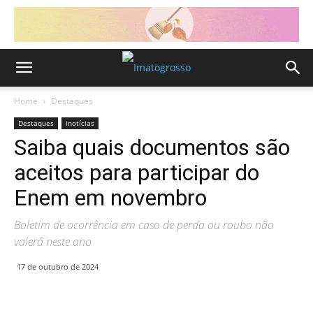
Home
Destaques
Destaques
inotícias
Saiba quais documentos são
aceitos para participar do
Enem em novembro
Boletim de ocorrência em caso de perda ou roubo não
valerá neste ano
17 de outubro de 2024