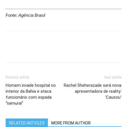
Fonte:
Agência Brasil
Previous article
Next article
Homem invade hospital no
Rachel Sheherazade será nova
interior da Bahia e ataca
apresentadora de reality:
funcionário com espada
‘Causou’
“samurai”
RELATED ARTICLES
MORE FROM AUTHOR