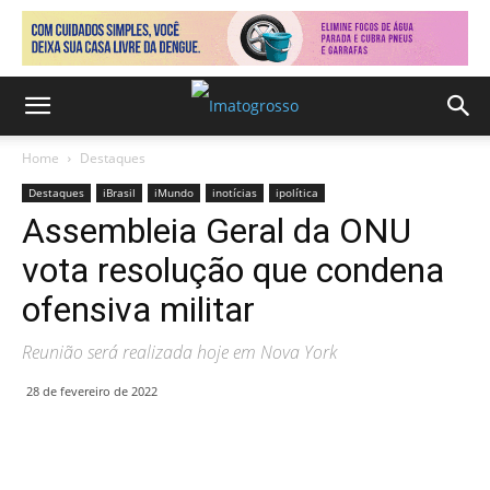
Home
Destaques
Destaques
iBrasil
iMundo
inotícias
ipolítica
Assembleia Geral da ONU
vota resolução que condena
ofensiva militar
Reunião será realizada hoje em Nova York
28 de fevereiro de 2022