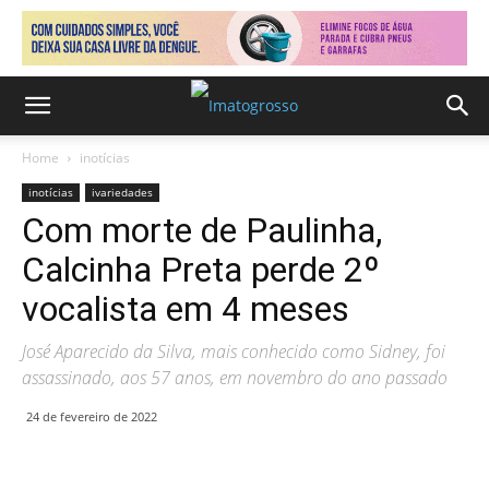
Home
inotícias
inotícias
ivariedades
Com morte de Paulinha,
Calcinha Preta perde 2º
vocalista em 4 meses
José Aparecido da Silva, mais conhecido como Sidney, foi
assassinado, aos 57 anos, em novembro do ano passado
24 de fevereiro de 2022