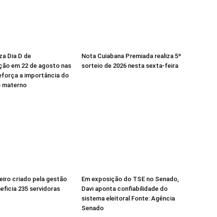
za Dia D de
Nota Cuiabana Premiada realiza 5º
ção em 22 de agosto nas
sorteio de 2026 nesta sexta-feira
eforça a importância do
o materno
neiro criado pela gestão
Em exposição do TSE no Senado,
neficia 235 servidoras
Davi aponta confiabilidade do
sistema eleitoral Fonte: Agência
Senado