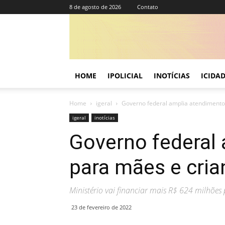
8 de agosto de 2026
Contato
HOME
IPOLICIAL
INOTÍCIAS
ICIDA
Home
igeral
Governo federal amplia atendimento
igeral
inotícias
Governo federal
para mães e cri
Ministério vai financiar mais R$ 624 milhões
23 de fevereiro de 2022