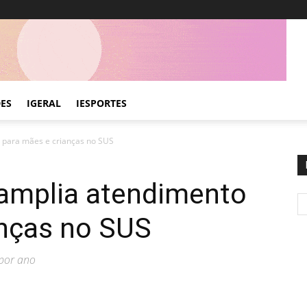
DES
IGERAL
IESPORTES
 para mães e crianças no SUS
 amplia atendimento
anças no SUS
 por ano