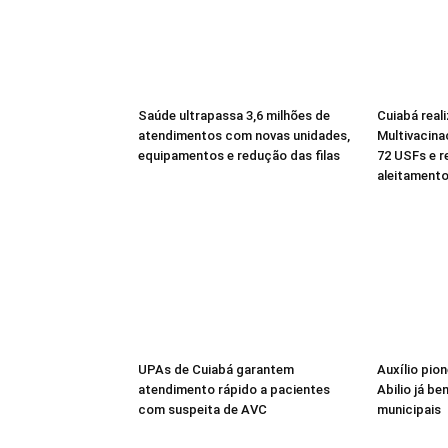
Saúde ultrapassa 3,6 milhões de
Cuiabá reali
atendimentos com novas unidades,
Multivacina
equipamentos e redução das filas
72 USFs e r
aleitament
UPAs de Cuiabá garantem
Auxílio pio
atendimento rápido a pacientes
Abilio já be
com suspeita de AVC
municipais