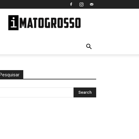
iMato
Grosso
Pesquisar