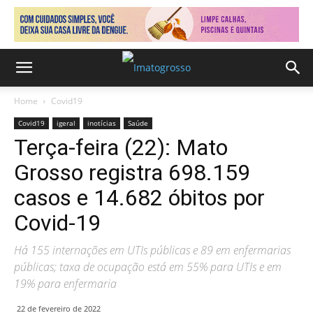
Home
Covid19
Covid19
igeral
inotícias
Saúde
Terça-feira (22): Mato
Grosso registra 698.159
casos e 14.682 óbitos por
Covid-19
Há 155 internações em UTIs públicas e 89 em enfermarias
públicas; taxa de ocupação está em 55% para UTIs e em
19% para enfermaria
22 de fevereiro de 2022