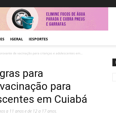
DES
IGERAL
IESPORTES
rovante de vacinação para crianças e adolescentes em...
gras para
vacinação para
escentes em Cuiabá
nos a 11 anos e de 12 a 17 anos.