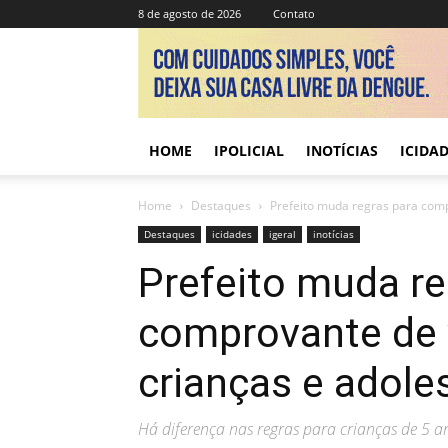
8 de agosto de 2026
Contato
HOME
IPOLICIAL
INOTÍCIAS
ICIDA
Home
Destaques
Prefeito muda regras para comp
Destaques
icidades
igeral
inotícias
Prefeito muda re
comprovante de 
crianças e adol
Há diferença nas regras para crianças de 5 a