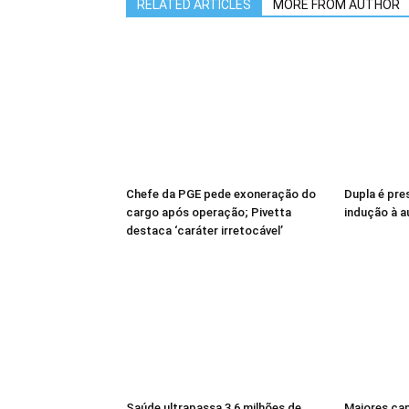
RELATED ARTICLES
MORE FROM AUTHOR
Chefe da PGE pede exoneração do
Dupla é pres
cargo após operação; Pivetta
indução à 
destaca ‘caráter irretocável’
Saúde ultrapassa 3,6 milhões de
Maiores ca