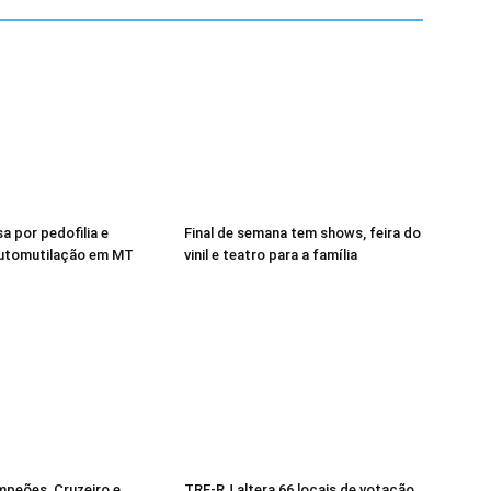
a por pedofilia e
Final de semana tem shows, feira do
automutilação em MT
vinil e teatro para a família
mpeões, Cruzeiro e
TRE-RJ altera 66 locais de votação