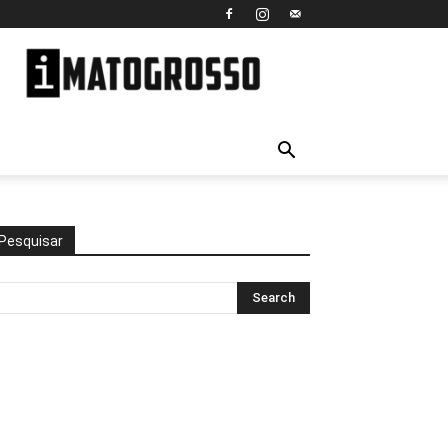
iMato
Grosso
Pesquisar