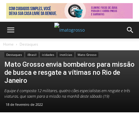
Home
Destaques
Destaques
iBrasil
icidades
inotícias
Mato Grosso
Mato Grosso envia bombeiros para missão
de busca e resgate a vítimas no Rio de
Janeiro
Equipe é composta 12 militares, quatro cães especialistas em resgate e três
viaturas, que saem para a missão na manhã deste sábado (19)
18 de fevereiro de 2022