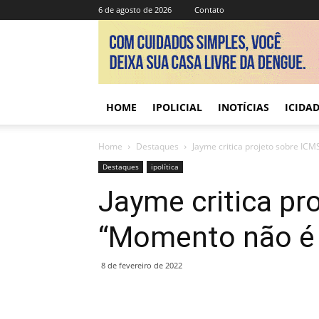
6 de agosto de 2026
Contato
HOME
IPOLICIAL
INOTÍCIAS
ICIDA
Home
Destaques
Jayme critica projeto sobre IC
Destaques
ipolítica
Jayme critica pr
“Momento não é 
8 de fevereiro de 2022