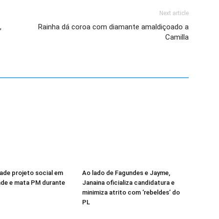
Next article
,
Rainha dá coroa com diamante amaldiçoado a
Camilla
vade projeto social em
Ao lado de Fagundes e Jayme,
nde e mata PM durante
Janaina oficializa candidatura e
minimiza atrito com ‘rebeldes’ do
PL