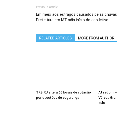
Previous article
Em meio aos estragos causados pelas chuvas
Prefeitura em MT adia início do ano letivo
RELATED ARTICLES
MORE FROM AUTHOR
TRE-RJ altera 66 locais de votação
Atirador in
por questões de segurança
Várzea Gra
aula