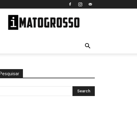
iMato
Grosso
Pesquisar