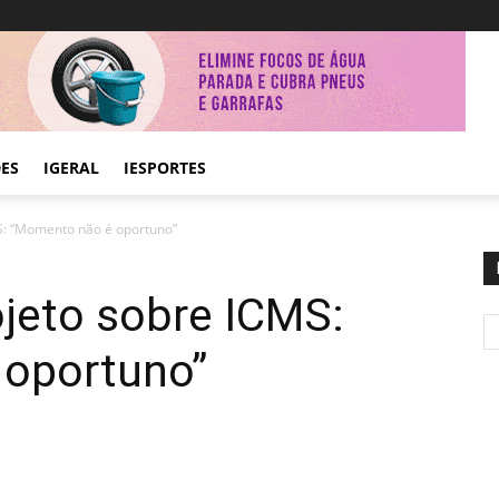
DES
IGERAL
IESPORTES
MS: “Momento não é oportuno”
ojeto sobre ICMS:
oportuno”