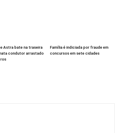
e Astra bate na traseira
Família é indiciada por fraude em
mata condutor arrastado
concursos em sete cidades
tros