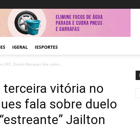
DES
IGERAL
IESPORTES
no UFC, Danilo Marques fala sobre...
terceira vitória no
ues fala sobre duelo
 “estreante” Jailton