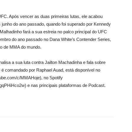
UFC. Após vencer as duas primeiras lutas, ele acabou
m junho do ano passado, quando foi superado por Kennedy
alhadinho fará a sua estreia no palco principal do UFC
tembro do ano passado no Dana White’s Contender Series,
ento de MMA do mundo.
alisa a sua luta contra Jailton Machadinha e fala sobre
ue é comandado por Raphael Auad, está disponível no
ube.com/c/MMAHoje), no Spotify
qPHiHco2w) e nas principais plataformas de Podcast.