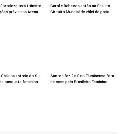
 Fortaleza terá trânsito
Carol e Rebecca estão na final do
ções prévias na Arena
Circuito Mundial de vôlei de praia
 Chile na estreia do Sul-
Santos faz 2 a 0 no Fluminense fora
de basquete feminino
de casa pelo Brasileiro Feminino