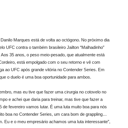
 Danilo Marques está de volta ao octógono. No próximo dia
 pelo UFC contra o também brasileiro Jailton “Malhadinho”
o. Aos 35 anos, o peso meio-pesado, que atualmente está
ordeiro, está empolgado com o seu retorno e vê com
ega ao UFC após grande vitória no Contender Series. Em
 que o duelo é uma boa oportunidade para ambos.
vembro, mas eu tive que fazer uma cirurgia no cotovelo no
po e achei que daria para treinar, mas tive que fazer a
5 de fevereiro vamos lutar. É uma luta muito boa para nós
uito boa no Contender Series, um cara bom de grappling…
mim. Eu e o meu empresário achamos uma luta interessante”,