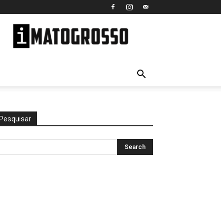
iMato
Grosso
Pesquisar