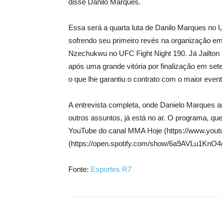
disse Danilo Marques.
Essa será a quarta luta de Danilo Marques no 
sofrendo seu primeiro revés na organização e
Nzechukwu no UFC Fight Night 190. Já Jailton M
após uma grande vitória por finalização em se
o que lhe garantiu o contrato com o maior ev
A entrevista completa, onde Danielo Marques an
outros assuntos, já está no ar. O programa, q
YouTube do canal MMA Hoje (https://www.yout
(https://open.spotify.com/show/6a9AVLu1KnO4g
Fonte:
Esportes R7