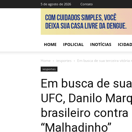
5 de agosto de 2026
Contato
HOME
IPOLICIAL
INOTÍCIAS
ICIDA
Home
iesportes
Em busca de sua terceira vitória 
iesportes
Em busca de sua 
UFC, Danilo Marq
brasileiro contra
“Malhadinho”