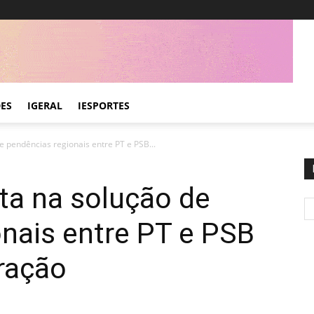
DES
IGERAL
IESPORTES
 pendências regionais entre PT e PSB...
ta na solução de
nais entre PT e PSB
ração