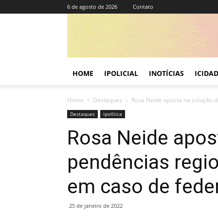
6 de agosto de 2026
Contato
HOME
IPOLICIAL
INOTÍCIAS
ICIDA
Home
Destaques
Rosa Neide aposta na solução de
Destaques
ipolítica
Rosa Neide apos
pendências regio
em caso de fede
25 de janeiro de 2022