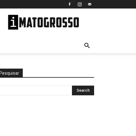
iMato
Grosso
Pesquisar