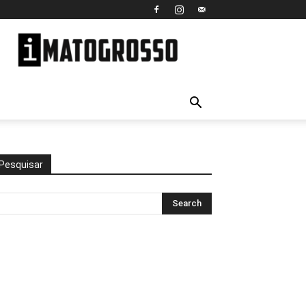
iMato
Grosso
Pesquisar