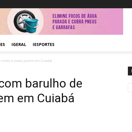
DES
IGERAL
IESPORTES
e moto e mata jovem em Cuiabá
 com barulho de
vem em Cuiabá