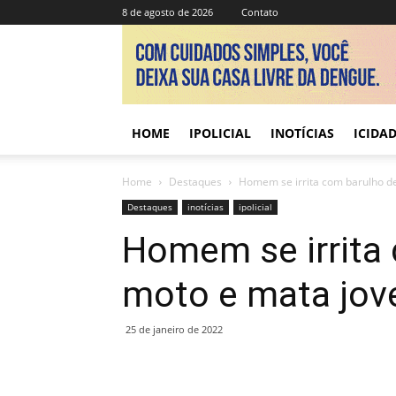
8 de agosto de 2026
Contato
HOME
IPOLICIAL
INOTÍCIAS
ICIDA
Home
Destaques
Homem se irrita com barulho d
Destaques
inotícias
ipolicial
Homem se irrita
moto e mata jo
25 de janeiro de 2022