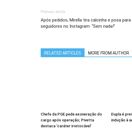
Previous article
Após pedidos, Mirella tira calcinha e posa para
seguidores no Instagram: “Sem nada!”
RELATED ARTICLES
MORE FROM AUTHOR
Chefe da PGE pede exoneração do
Dupla é pres
cargo após operação; Pivetta
indução à 
destaca ‘caráter irretocável’