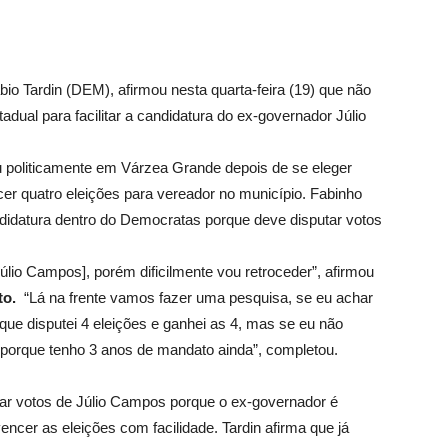
o Tardin (DEM), afirmou nesta quarta-feira (19) que não
adual para facilitar a candidatura do ex-governador Júlio
u politicamente em Várzea Grande depois de se eleger
r quatro eleições para vereador no município. Fabinho
andidatura dentro do Democratas porque deve disputar votos
Júlio Campos], porém dificilmente vou retroceder”, afirmou
to.
“Lá na frente vamos fazer uma pesquisa, se eu achar
rque disputei 4 eleições e ganhei as 4, mas se eu não
té porque tenho 3 anos de mandato ainda”, completou.
mar votos de Júlio Campos porque o ex-governador é
encer as eleições com facilidade. Tardin afirma que já