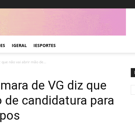
DES
IGERAL
IESPORTES
que não vai abrir mão de...
âmara de VG diz que
o de candidatura para
mpos