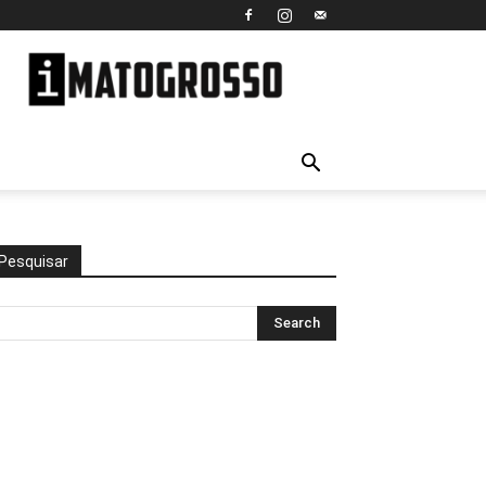
iMato
Grosso
Pesquisar