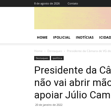
8 de agosto de 2026
Contato
HOME
IPOLICIAL
INOTÍCIAS
ICIDA
Home
Destaques
Presidente da Câmara de VG diz 
Destaques
ipolítica
Presidente da C
não vai abrir mã
apoiar Júlio Ca
20 de janeiro de 2022