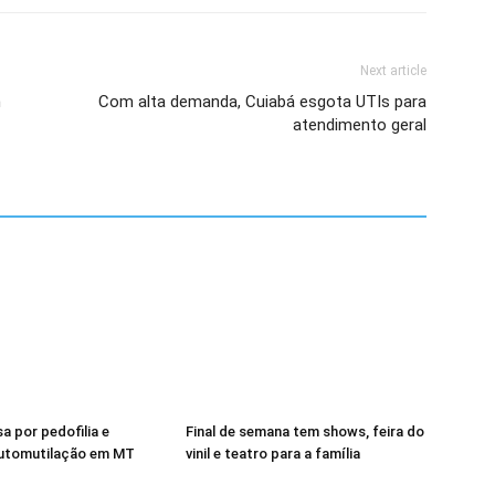
Next article
m
Com alta demanda, Cuiabá esgota UTIs para
atendimento geral
a por pedofilia e
Final de semana tem shows, feira do
automutilação em MT
vinil e teatro para a família