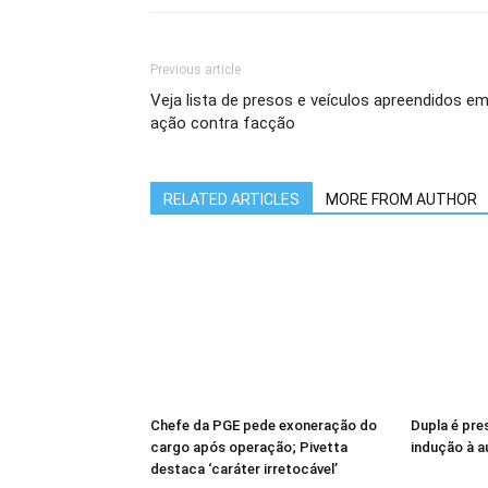
Previous article
Veja lista de presos e veículos apreendidos e
ação contra facção
RELATED ARTICLES
MORE FROM AUTHOR
Chefe da PGE pede exoneração do
Dupla é pres
cargo após operação; Pivetta
indução à 
destaca ‘caráter irretocável’