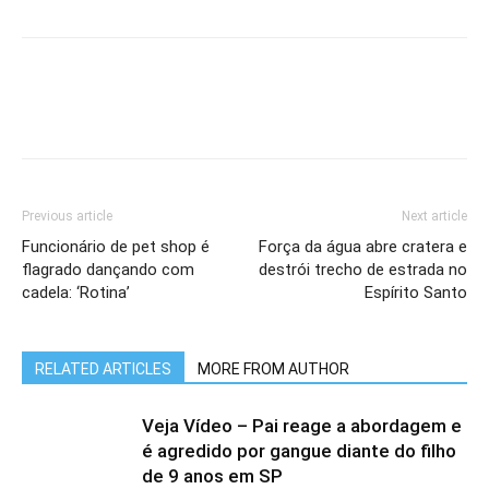
Previous article
Next article
Funcionário de pet shop é
Força da água abre cratera e
flagrado dançando com
destrói trecho de estrada no
cadela: ‘Rotina’
Espírito Santo
RELATED ARTICLES
MORE FROM AUTHOR
Veja Vídeo – Pai reage a abordagem e
é agredido por gangue diante do filho
de 9 anos em SP