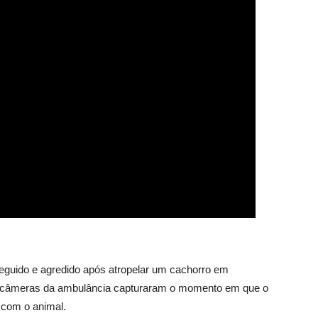
guido e agredido após atropelar um cachorro em
As câmeras da ambulância capturaram o momento em que o
 com o animal.