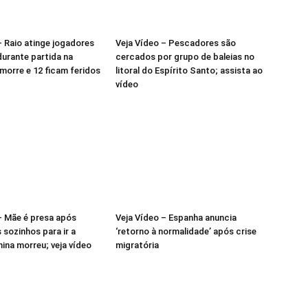
– Raio atinge jogadores
Veja Vídeo – Pescadores são
durante partida na
cercados por grupo de baleias no
 morre e 12 ficam feridos
litoral do Espírito Santo; assista ao
vídeo
– Mãe é presa após
Veja Vídeo – Espanha anuncia
s sozinhos para ir a
‘retorno à normalidade’ após crise
nina morreu; veja vídeo
migratória