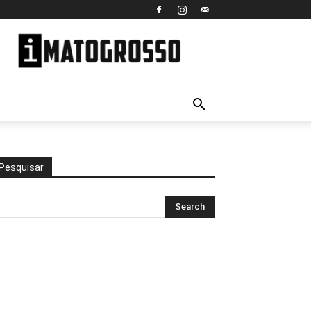
iMato
Grosso
Pesquisar