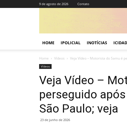
9 de agosto de 2026
Contato
HOME
IPOLICIAL
INOTÍCIAS
ICIDA
Home
Vídeos
Veja Vídeo – Motorista do Samu é pe
Vídeos
Veja Vídeo – Mo
perseguido após
São Paulo; veja
23 de junho de 2026