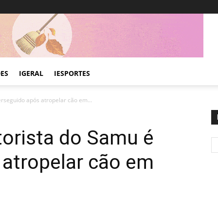
DES
IGERAL
IESPORTES
rseguido após atropelar cão em...
torista do Samu é
 atropelar cão em