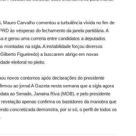
, Mauro Carvalho comentou a turbulência vivida no fim de
 PRD às vésperas do fechamento da janela partidária. A
a e gerou uma correria entre candidatos a deputados
 montadas na sigla. A instabilidade forçou diversos
 Gilberto Figueiredo) a buscarem abrigo em novas
ade eleitoral no pleito.
u novos contornos após declarações do presidente
afirmou ao jornal A Gazeta nesta semana que a sigla agora
idata ao Senado, Janaina Riva (MDB), e pelo presidente
 a revelação apenas confirma os bastidores da manobra que
sendo concretizada demonstra, por si só, o perfil de todos os
.