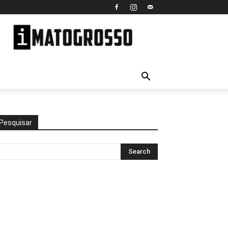
iMato
Grosso
Pesquisar