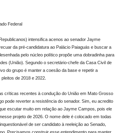
ado Federal
(Republicanos) intensifica acenos ao senador Jayme
recuar da pré-candidatura ao Palácio Paiaguás e buscar a
 desenhada pelo núcleo político propõe uma dobradinha para
es (União). Segundo o secretário-chefe da Casa Civil de
ivo do grupo é manter a coesão da base e repetir a
 pleitos de 2018 e 2022.
s críticas recentes à condução do União em Mato Grosso
o pode reverter a resistência do senador. Sim, eu acredito
 que escutar muito em relação ao Jayme Campos, pois ele
 nesse projeto de 2026. O nome dele é colocado em todas
o inquestionável de ser candidato à reeleição ao Senado,
no. Precisamos construir esse entendimento para manter