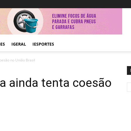
DES
IGERAL
IESPORTES
oesão no União Brasil
a ainda tenta coesão