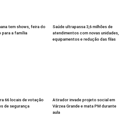
mana tem shows, feira do
Saúde ultrapassa 3,6 milhões de
o para a família
atendimentos com novas unidades,
equipamentos e redução das filas
ra 66 locais de votação
Atirador invade projeto social em
es de segurança
Várzea Grande e mata PM durante
aula