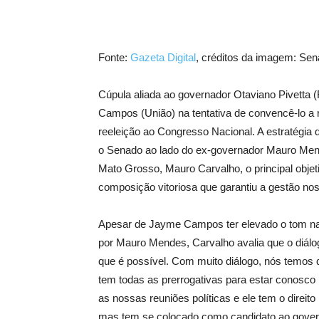
Fonte:
Gazeta Digital
, créditos da imagem: Sen
Cúpula aliada ao governador Otaviano Pivetta 
Campos (União) na tentativa de convencê-lo a 
reeleição ao Congresso Nacional. A estratégia
o Senado ao lado do ex-governador Mauro Mend
Mato Grosso, Mauro Carvalho, o principal objet
composição vitoriosa que garantiu a gestão nos
Apesar de Jayme Campos ter elevado o tom na
por Mauro Mendes, Carvalho avalia que o diálog
que é possível. Com muito diálogo, nós temos
tem todas as prerrogativas para estar conosco
as nossas reuniões políticas e ele tem o direit
mas tem se colocado como candidato ao gover