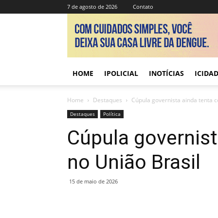
7 de agosto de 2026
Contato
HOME
IPOLICIAL
INOTÍCIAS
ICIDA
Home
Destaques
Cúpula governista ainda tenta c
Destaques
Política
Cúpula governist
no União Brasil
15 de maio de 2026