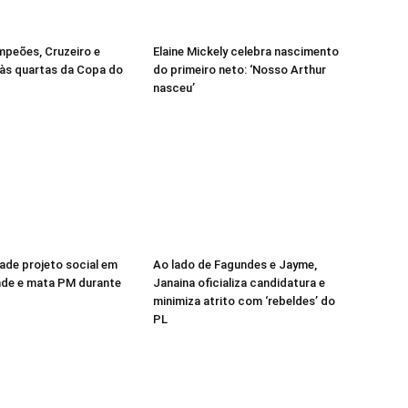
mpeões, Cruzeiro e
Elaine Mickely celebra nascimento
às quartas da Copa do
do primeiro neto: ‘Nosso Arthur
nasceu’
vade projeto social em
Ao lado de Fagundes e Jayme,
nde e mata PM durante
Janaina oficializa candidatura e
minimiza atrito com ‘rebeldes’ do
PL