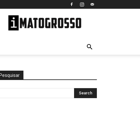
iMato
Grosso
Pesquisar