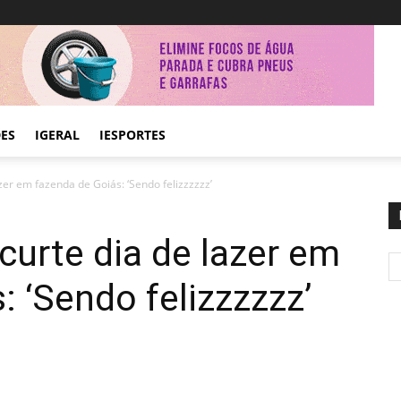
DES
IGERAL
IESPORTES
zer em fazenda de Goiás: ‘Sendo felizzzzzz’
curte dia de lazer em
: ‘Sendo felizzzzzz’