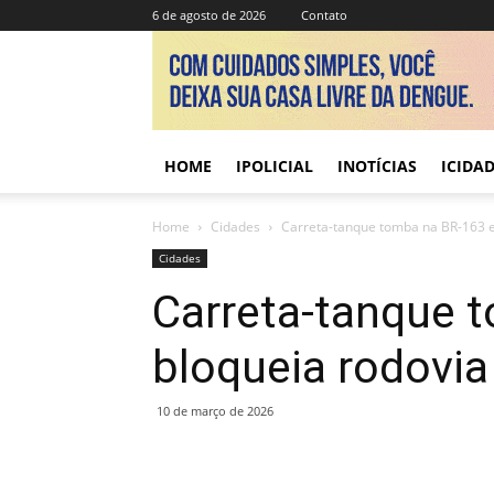
6 de agosto de 2026
Contato
HOME
IPOLICIAL
INOTÍCIAS
ICIDA
Home
Cidades
Carreta-tanque tomba na BR-163 e
Cidades
Carreta-tanque 
bloqueia rodovia
10 de março de 2026