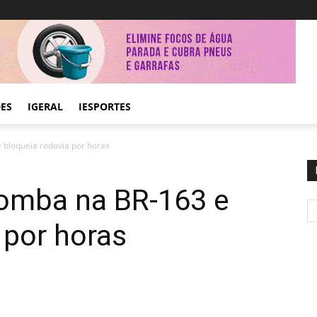
DES
IGERAL
IESPORTES
 bloqueia rodovia por horas
tomba na BR-163 e
 por horas