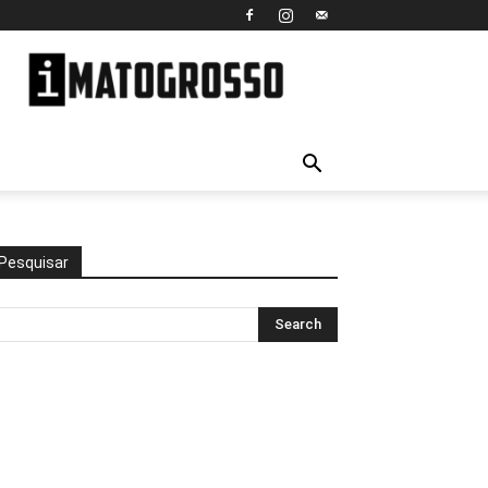
iMato
Grosso
Pesquisar