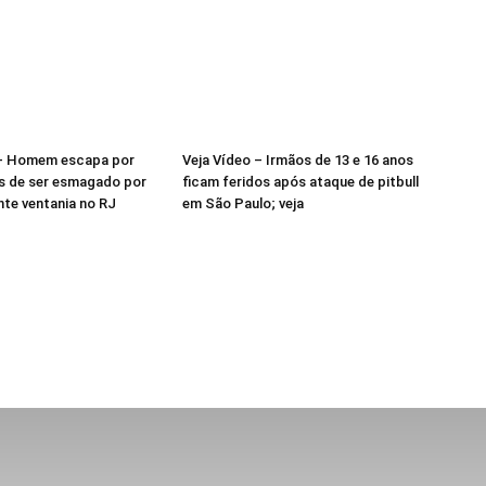
 – Homem escapa por
Veja Vídeo – Irmãos de 13 e 16 anos
s de ser esmagado por
ficam feridos após ataque de pitbull
nte ventania no RJ
em São Paulo; veja