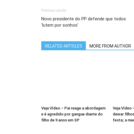
Previous article
Novo presidente do PP defende que todos
‘lutem por sonhos’
RELATED ARTICLES
MORE FROM AUTHOR
Veja Vídeo – Pai reage a abordagem
Veja Vídeo 
e é agredido por gangue diante do
deixar filho
filho de 9 anos em SP
festa; a me