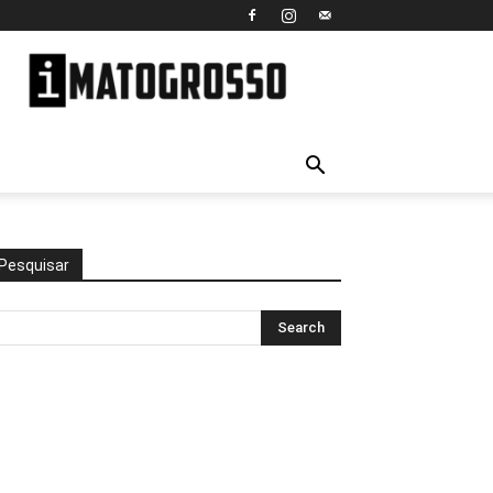
iMato
Grosso
Pesquisar