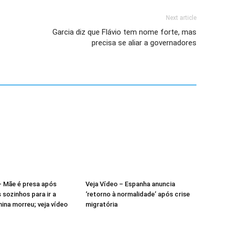
Next article
Garcia diz que Flávio tem nome forte, mas
precisa se aliar a governadores
– Mãe é presa após
Veja Vídeo – Espanha anuncia
s sozinhos para ir a
‘retorno à normalidade’ após crise
nina morreu; veja vídeo
migratória