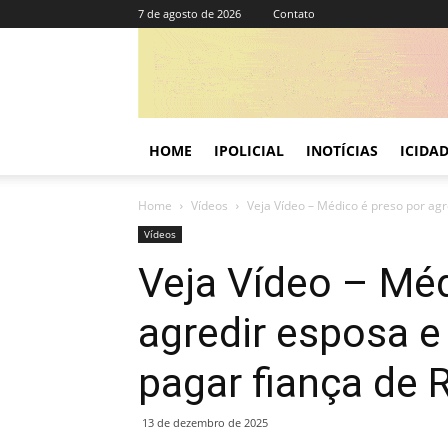
7 de agosto de 2026
Contato
HOME
IPOLICIAL
INOTÍCIAS
ICIDA
Home
Vídeos
Veja Vídeo – Médico é preso por agre
Vídeos
Veja Vídeo – Méd
agredir esposa e
pagar fiança de R
13 de dezembro de 2025