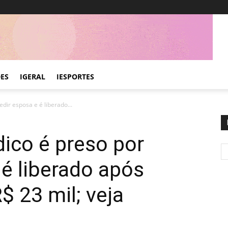
DES
IGERAL
IESPORTES
dir esposa e é liberado...
ico é preso por
 é liberado após
$ 23 mil; veja