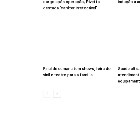
cargo após operação; Pivetta
indução à 
destaca ‘caráter irretocável’
Final de semana tem shows, feira do
Saúde ultra
vinil e teatro para a família
atendiment
equipamento