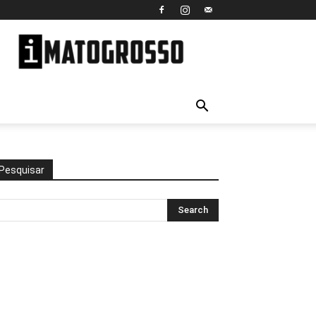
iMato
Grosso
Pesquisar