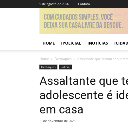
9 de agosto de 2026
Contato
HOME
IPOLICIAL
INOTÍCIAS
ICIDA
Home
Destaques
Assaltante que tentou sequestra
Destaques
Policial
Assaltante que t
adolescente é id
em casa
9 de novembro de 2025