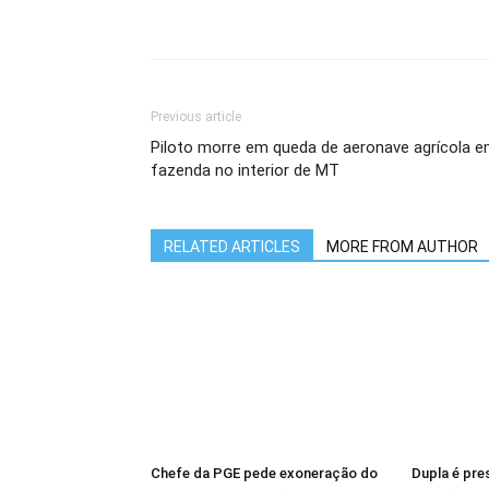
Previous article
Piloto morre em queda de aeronave agrícola 
fazenda no interior de MT
RELATED ARTICLES
MORE FROM AUTHOR
Chefe da PGE pede exoneração do
Dupla é pres