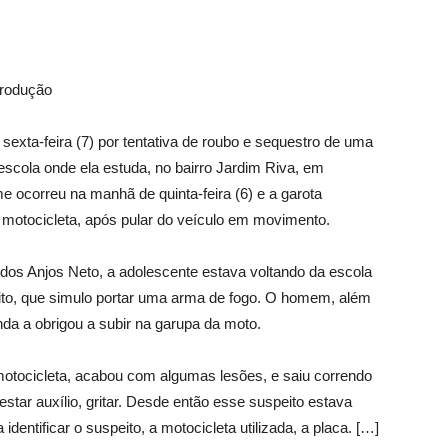
produção
exta-feira (7) por tentativa de roubo e sequestro de uma
escola onde ela estuda, no bairro Jardim Riva, em
 ocorreu na manhã de quinta-feira (6) e a garota
 motocicleta, após pular do veículo em movimento.
os Anjos Neto, a adolescente estava voltando da escola
ito, que simulo portar uma arma de fogo. O homem, além
inda a obrigou a subir na garupa da moto.
 motocicleta, acabou com algumas lesões, e saiu correndo
star auxílio, gritar. Desde então esse suspeito estava
dentificar o suspeito, a motocicleta utilizada, a placa. […]