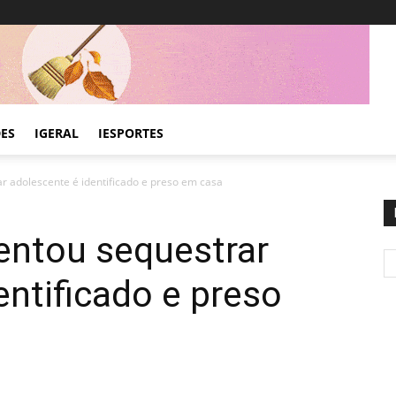
DES
IGERAL
IESPORTES
r adolescente é identificado e preso em casa
entou sequestrar
entificado e preso