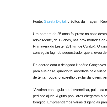
Fonte:
Gazeta Digital
, créditos da imagem: Re
Um homem de 25 anos foi preso na noite desta s
adolescente, de 12 anos, nas proximidades da 
Primavera do Leste (231 km de Cuiabá). O crime
conseguiu fugir do sequestrador que a levou de
De acordo com o delegado Honório Gonçalves d
para sua casa, quando foi abordada pelo suspe
de tentar roubar o aparelho celular da jovem, a
“A vítima conseguiu se desvencilhar, pulou da
pedindo ajuda. Alguns populares chegaram a pre
foragido. Empreendemos várias diligências para i