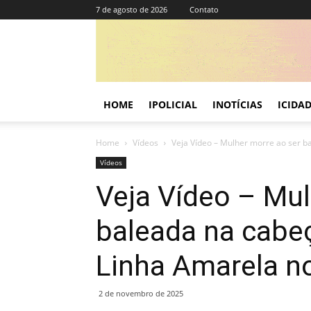
7 de agosto de 2026
Contato
HOME
IPOLICIAL
INOTÍCIAS
ICIDA
Home
Vídeos
Veja Vídeo – Mulher morre ao ser ba
Vídeos
Veja Vídeo – Mul
baleada na cabeç
Linha Amarela no
2 de novembro de 2025