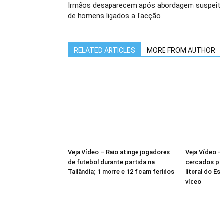
Irmãos desaparecem após abordagem suspei
de homens ligados a facção
RELATED ARTICLES
MORE FROM AUTHOR
Veja Vídeo – Raio atinge jogadores
Veja Vídeo
de futebol durante partida na
cercados po
Tailândia; 1 morre e 12 ficam feridos
litoral do E
vídeo