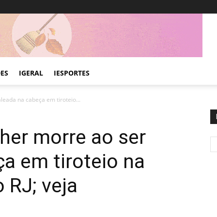
DES
IGERAL
IESPORTES
leada na cabeça em tiroteio...
her morre ao ser
a em tiroteio na
 RJ; veja