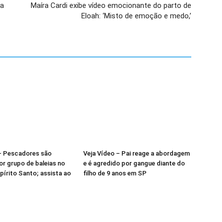
ta
Maíra Cardi exibe vídeo emocionante do parto de
Eloah: ‘Misto de emoção e medo,’
 – Pescadores são
Veja Vídeo – Pai reage a abordagem
r grupo de baleias no
e é agredido por gangue diante do
spírito Santo; assista ao
filho de 9 anos em SP