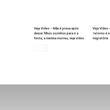
Veja Vídeo – Mãe é presa após
Veja Vídeo 
deixar filhos sozinhos para ir a
‘retorno à 
festa; a menina morreu; veja vídeo
migratória