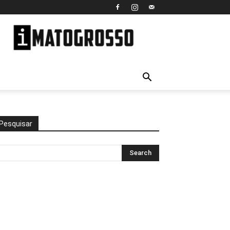
iMato
Grosso
Pesquisar