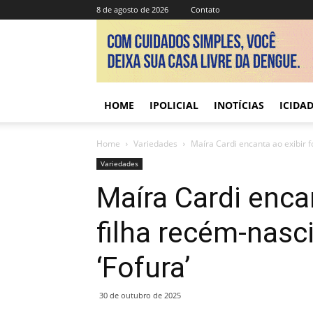
8 de agosto de 2026
Contato
HOME
IPOLICIAL
INOTÍCIAS
ICIDA
Home
Variedades
Maíra Cardi encanta ao exibir f
Variedades
Maíra Cardi enca
filha recém-nasc
‘Fofura’
30 de outubro de 2025