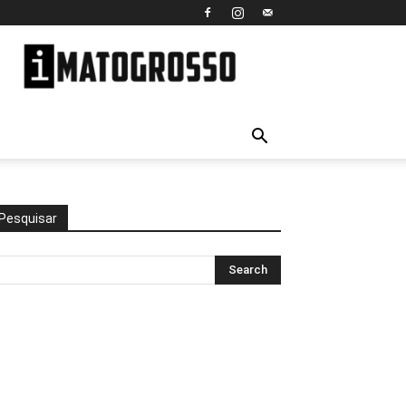
iMato
Grosso
Pesquisar