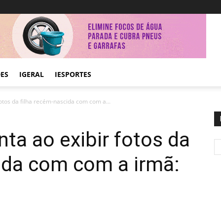
DES
IGERAL
IESPORTES
otos da filha recém-nascida com com a...
nta ao exibir fotos da
ida com com a irmã: