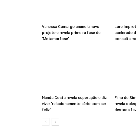
Vanessa Camargo anuncia novo
Lore Improt
projeto e revela primeira fase de
acelerado d
‘Metamorfose’
consulta mé
Nanda Costa revela superação e diz
Filho de Si
viver ‘relacionamento sério com ser
revela cole
feliz’
destaca fav