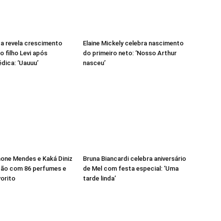
a revela crescimento
Elaine Mickely celebra nascimento
o filho Levi após
do primeiro neto: ‘Nosso Arthur
dica: ‘Uauuu’
nasceu’
mone Mendes e Kaká Diniz
Bruna Biancardi celebra aniversário
ção com 86 perfumes e
de Mel com festa especial: ‘Uma
orito
tarde linda’