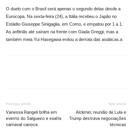
O duelo com o Brasil será apenas o segundo delas desde a
Eurocopa. Na sexta-feira (24), a Itália recebeu o Japão no
Estádio Giuseppe Sinigaglia, em Como, e empatou por 1 a 1.
As anfitriãs até saíram na frente com Giada Greggi, mas a
também meia Yui Hasegawa evitou a derrota das asiáticas.a
Previous article
Next article
Vanessa Rangeli brilha em
Alckmin; reunião de Lula e
evento do Salgueiro e exalta
Trump destrava negociações
carnaval carioca
técnicas