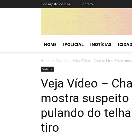
5 de agosto de 2026
Contato
HOME
IPOLICIAL
INOTÍCIAS
ICIDA
Home
Vídeos
Veja Vídeo – Charlie Kirk: vídeo most
Vídeos
Veja Vídeo – Char
mostra suspeito 
pulando do telha
tiro