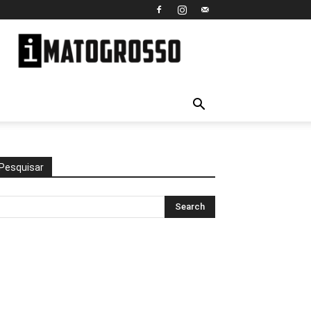
iMato
Grosso
Pesquisar