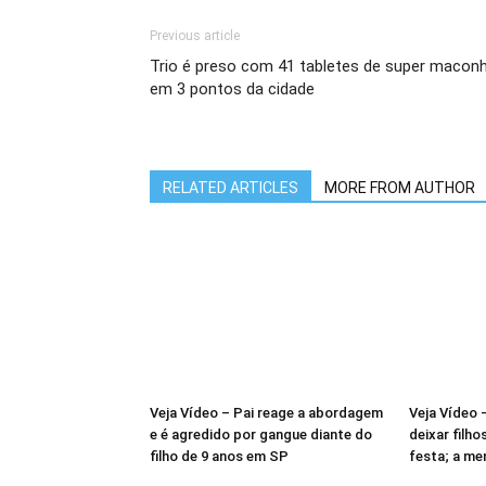
Previous article
Trio é preso com 41 tabletes de super macon
em 3 pontos da cidade
RELATED ARTICLES
MORE FROM AUTHOR
Veja Vídeo – Pai reage a abordagem
Veja Vídeo 
e é agredido por gangue diante do
deixar filho
filho de 9 anos em SP
festa; a me