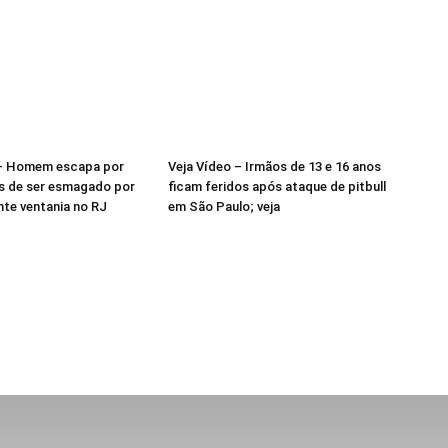
 – Homem escapa por
Veja Vídeo – Irmãos de 13 e 16 anos
s de ser esmagado por
ficam feridos após ataque de pitbull
nte ventania no RJ
em São Paulo; veja