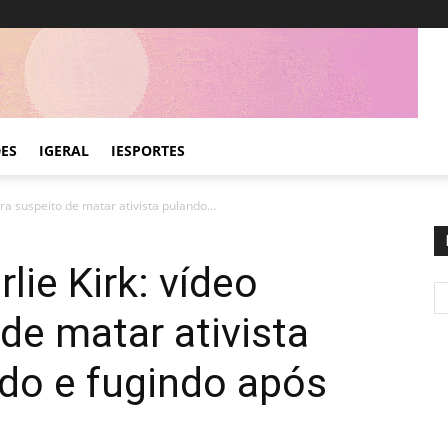
DES
IGERAL
IESPORTES
ra suspeito de matar ativista pulando...
lie Kirk: vídeo
de matar ativista
do e fugindo após