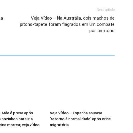
Next article
ha
Veja Vídeo – Na Austrália, dois machos de
pítons-tapete foram flagrados em um combate
por território
– Mãe é presa após
Veja Vídeo – Espanha anuncia
s sozinhos para ir a
‘retorno à normalidade’ após crise
nina morreu; veja vídeo
migratória