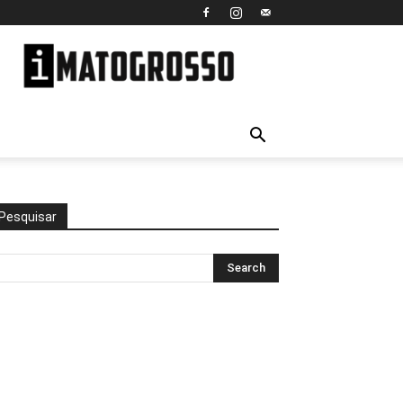
iMato
Grosso
Pesquisar