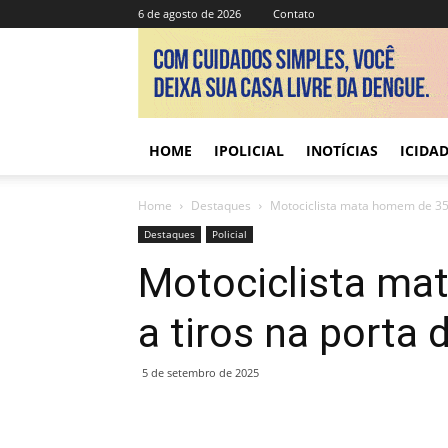
6 de agosto de 2026
Contato
HOME
IPOLICIAL
INOTÍCIAS
ICIDA
Home
Destaques
Motociclista mata homem de 35 a
Destaques
Policial
Motociclista ma
a tiros na porta
5 de setembro de 2025