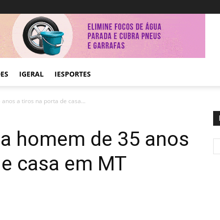
DES
IGERAL
IESPORTES
nos a tiros na porta de casa...
ta homem de 35 anos
 de casa em MT