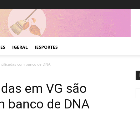
DES
IGERAL
IESPORTES
ntificadas com banco de DNA
adas em VG são
om banco de DNA