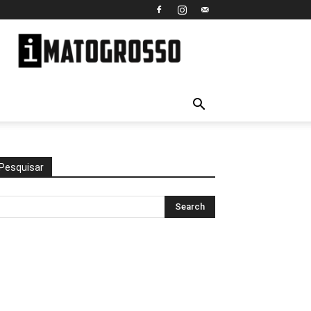
iMato
Grosso
Pesquisar