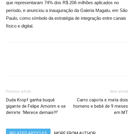
que representaram 74% dos R$ 206 milhões aplicados no
período, e anunciou a inauguração da Galeria Magalu, em São
Paulo, como símbolo da estratégia de integração entre canais
físico e digital.
Previous article
Next article
Duda Kropf ganha buquê
Carro capota e mata dois
gigante de Felipe Amorim e se
homens e bebê de 9 meses
derrete: ‘Merece demais!!!’
em MT
RELATED ARTICLES
MORE FROM AUTHOR