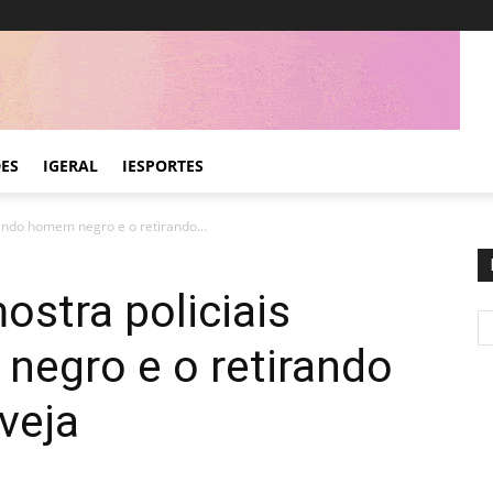
DES
IGERAL
IESPORTES
ando homem negro e o retirando...
ostra policiais
egro e o retirando
 veja