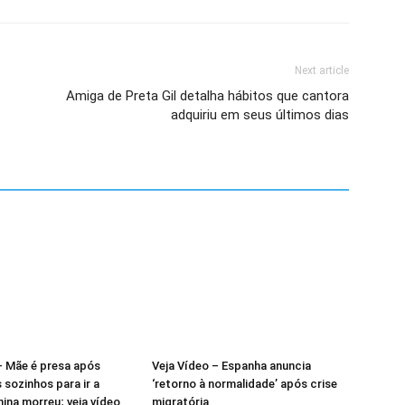
Next article
Amiga de Preta Gil detalha hábitos que cantora
adquiriu em seus últimos dias
– Mãe é presa após
Veja Vídeo – Espanha anuncia
s sozinhos para ir a
‘retorno à normalidade’ após crise
nina morreu; veja vídeo
migratória