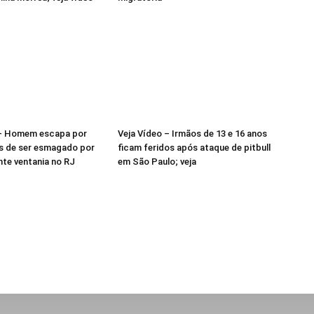
 – Homem escapa por
Veja Vídeo – Irmãos de 13 e 16 anos
s de ser esmagado por
ficam feridos após ataque de pitbull
nte ventania no RJ
em São Paulo; veja