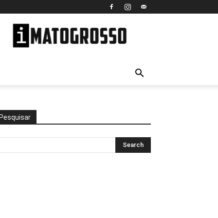
iMato
Grosso
Pesquisar