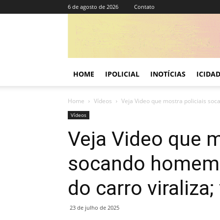
6 de agosto de 2026
Contato
HOME
IPOLICIAL
INOTÍCIAS
ICIDA
Home
Vídeos
Veja Video que mostra policiais soc
Vídeos
Veja Video que m
socando homem n
do carro viraliza;
23 de julho de 2025