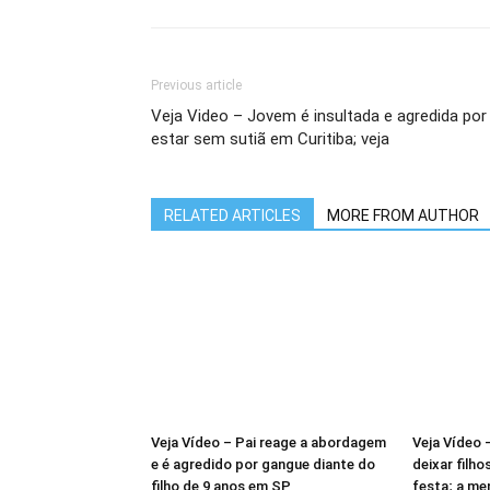
Previous article
Veja Video – Jovem é insultada e agredida por
estar sem sutiã em Curitiba; veja
RELATED ARTICLES
MORE FROM AUTHOR
Veja Vídeo – Pai reage a abordagem
Veja Vídeo 
e é agredido por gangue diante do
deixar filho
filho de 9 anos em SP
festa; a me