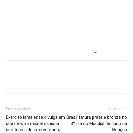
a
Previous article
Next article
Exército israelense divulga em
Brasil fatura prata e bronze no
que mostra míssel iraniana
3º dia do Mundial de Judô na
que teria sido interceptado;
Hungria