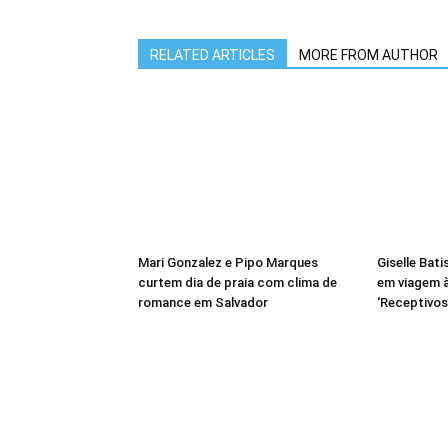
RELATED ARTICLES
MORE FROM AUTHOR
Mari Gonzalez e Pipo Marques
Giselle Bati
curtem dia de praia com clima de
em viagem à
romance em Salvador
‘Receptivos