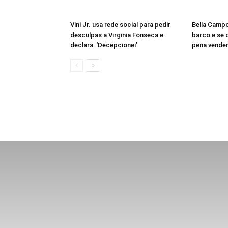
Vini Jr. usa rede social para pedir
Bella Campo
desculpas a Virginia Fonseca e
barco e se d
declara: ‘Decepcionei’
pena vender