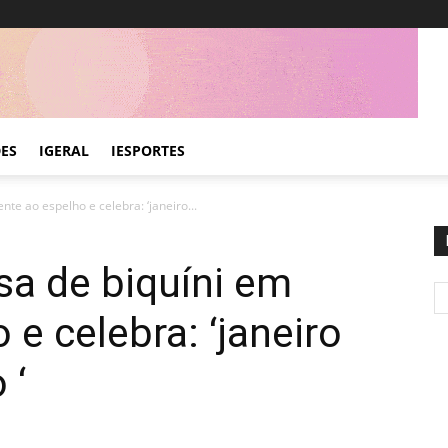
DES
IGERAL
IESPORTES
ente ao espelho e celebra: ‘janeiro...
osa de biquíni em
 e celebra: ‘janeiro
 ‘