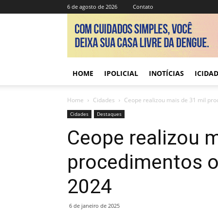
6 de agosto de 2026
Contato
HOME
IPOLICIAL
INOTÍCIAS
ICIDA
Home
Cidades
Ceope realizou mais de 31 mil pr
Cidades
Destaques
Ceope realizou m
procedimentos 
2024
6 de janeiro de 2025