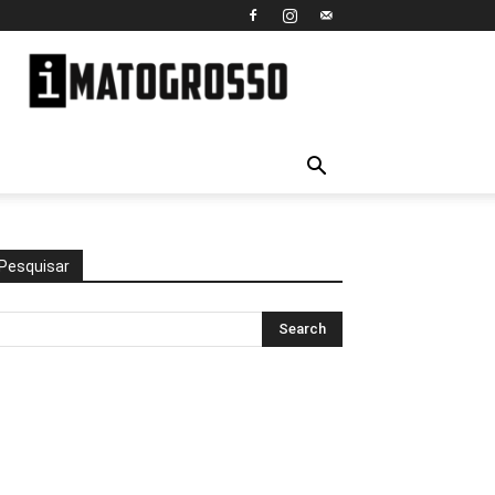
iMato
Grosso
Pesquisar