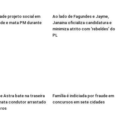
vade projeto social em
Ao lado de Fagundes e Jayme,
nde e mata PM durante
Janaina oficializa candidatura e
minimiza atrito com ‘rebeldes’ do
PL
e Astra bate na traseira
Família é indiciada por fraude em
mata condutor arrastado
concursos em sete cidades
tros