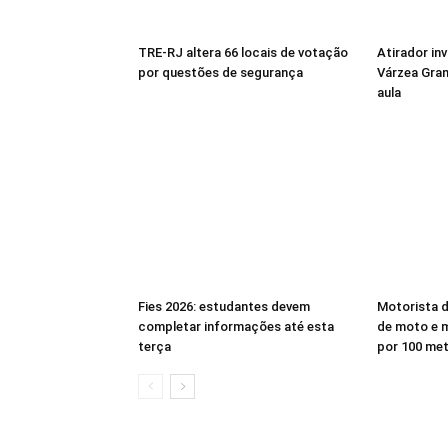
TRE-RJ altera 66 locais de votação
Atirador in
por questões de segurança
Várzea Gra
aula
Fies 2026: estudantes devem
Motorista d
completar informações até esta
de moto e 
terça
por 100 me