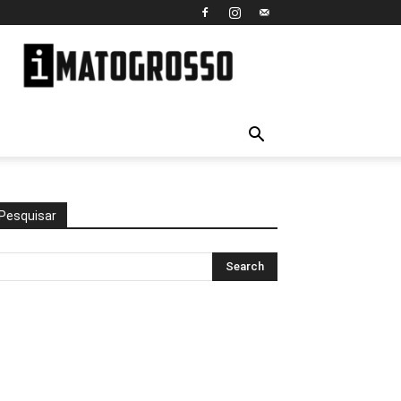
iMato
Grosso
Pesquisar