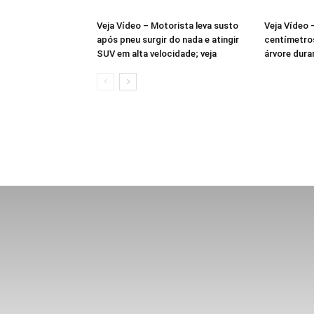
Veja Vídeo – Motorista leva susto
Veja Vídeo
após pneu surgir do nada e atingir
centímetro
SUV em alta velocidade; veja
árvore dura