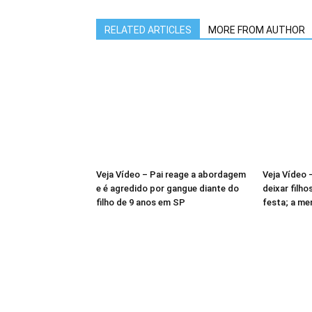
RELATED ARTICLES
MORE FROM AUTHOR
Veja Vídeo – Pai reage a abordagem
Veja Vídeo 
e é agredido por gangue diante do
deixar filho
filho de 9 anos em SP
festa; a me