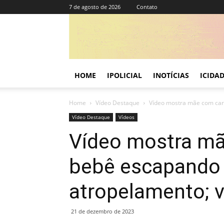
7 de agosto de 2026
Contato
HOME
IPOLICIAL
INOTÍCIAS
ICIDA
Home
Vídeo Destaque
Vídeo mostra mãe com carr
Vídeo Destaque
Vídeos
Vídeo mostra mã
bebê escapando 
atropelamento; v
21 de dezembro de 2023