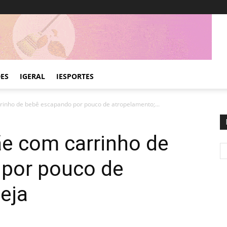
DES
IGERAL
IESPORTES
inho de bebê escapando por pouco de atropelamento;...
e com carrinho de
por pouco de
eja