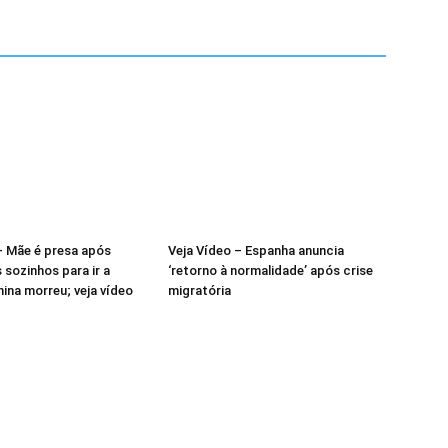
– Mãe é presa após
Veja Vídeo – Espanha anuncia
s sozinhos para ir a
‘retorno à normalidade’ após crise
nina morreu; veja vídeo
migratória