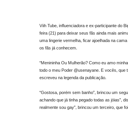
Viih Tube, influenciadora e ex-participante do B
feira (21) para deixar seus fãs ainda mais an
uma lingerie vermelha, ficar ajoelhada na cama
os fãs já conhecem.
“Menininha Ou Mulherão? Como eu amo minhas d
todo o meu Poder @usenayane. E vocês, que ta
escreveu na legenda da publicação.
“Gostosa, porém sem banho”, brincou um segu
achando que já tinha pegado todas as jóias”, d
realmente sou gay”, brincou um terceiro, que fo