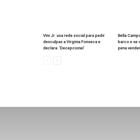
Vini Jr. usa rede social para pedir
Bella Campo
desculpas a Virginia Fonseca e
barco e se d
declara: ‘Decepcionei’
pena vender