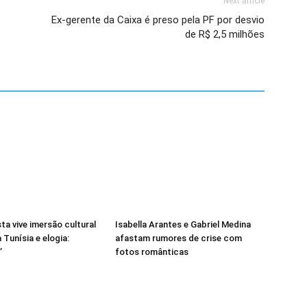
Next article
Ex-gerente da Caixa é preso pela PF por desvio
de R$ 2,5 milhões
sta vive imersão cultural
Isabella Arantes e Gabriel Medina
 Tunísia e elogia:
afastam rumores de crise com
’
fotos românticas