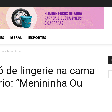
DES
IGERAL
IESPORTES
ma e leva fãs ao...
ó de lingerie na cama
írio: “Menininha Ou