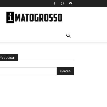
iMato
Grosso
Pesquisar