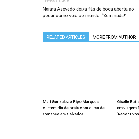
Previous article
Naiara Azevedo deixa fãs de boca aberta ao
posar como veio ao mundo: “Sem nada!”
RELATED ARTICLES
MORE FROM AUTHOR
Mari Gonzalez e Pipo Marques
Giselle Bati
curtem dia de praia com clima de
em viagem à
romance em Salvador
‘Receptivos