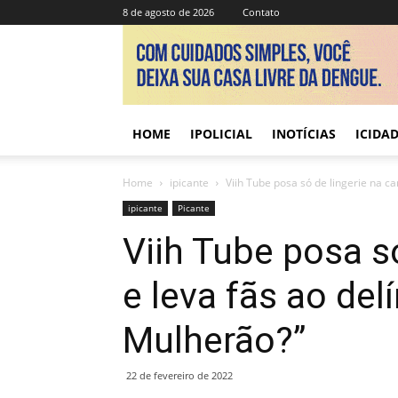
8 de agosto de 2026
Contato
HOME
IPOLICIAL
INOTÍCIAS
ICIDA
Home
ipicante
Viih Tube posa só de lingerie na ca
ipicante
Picante
Viih Tube posa s
e leva fãs ao del
Mulherão?”
22 de fevereiro de 2022